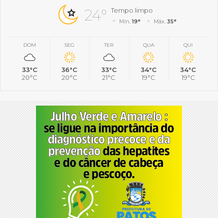
24°
Tempo limpo
Mín.
19°
Máx.
35°
DOM
SEG
TER
QUA
QUI
33°C
36°C
33°C
34°C
34°C
20°C
20°C
21°C
19°C
19°C