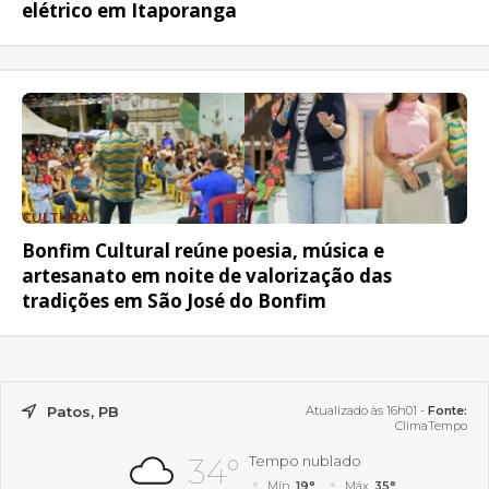
elétrico em Itaporanga
CULTURA
Bonfim Cultural reúne poesia, música e
artesanato em noite de valorização das
tradições em São José do Bonfim
Patos, PB
Atualizado às 16h01 -
Fonte:
ClimaTempo
34°
Tempo nublado
Mín.
19°
Máx.
35°