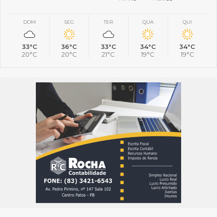
DOM
SEG
TER
QUA
QUI
33°C
36°C
33°C
34°C
34°C
20°C
20°C
21°C
19°C
19°C