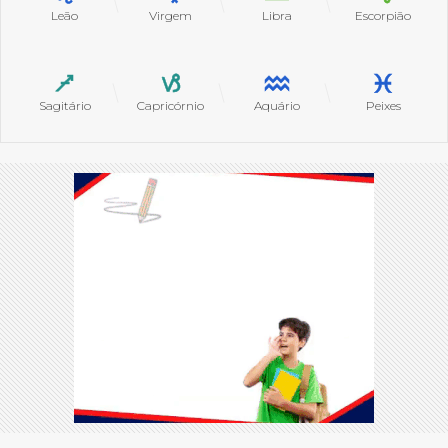
Leão
Virgem
Libra
Escorpião
Sagitário
Capricórnio
Aquário
Peixes