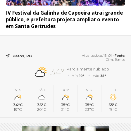
FESTIVAL DA GALINHA
IV Festival da Galinha de Capoeira atrai grande
público, e prefeitura projeta ampliar o evento
em Santa Gertrudes
Patos, PB
Atualizado às 16h01 -
Fonte:
ClimaTempo
34°
Parcialmente nublado
Mín.
19°
Máx.
35°
SEX
SÁB
DOM
SEG
TER
34°C
33°C
35°C
35°C
35°C
19°C
20°C
21°C
23°C
19°C