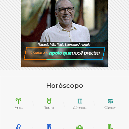
Horóscopo
Áries
Touro
Gêmeos
Câncer