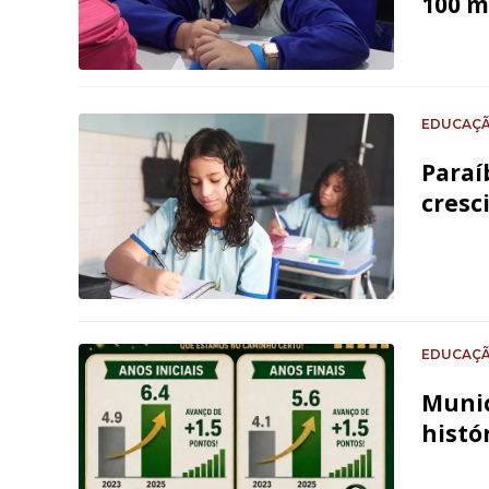
100 m
EDUCAÇ
Paraí
cresc
EDUCAÇ
Munic
histó