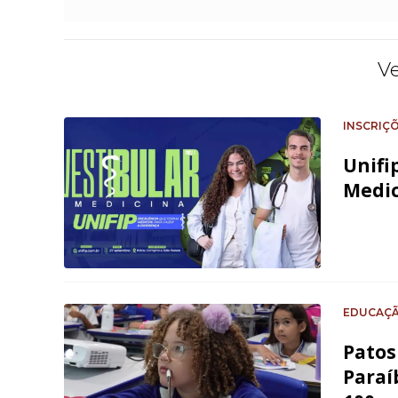
V
INSCRIÇ
Unifi
Medic
EDUCAÇ
Patos
Paraí