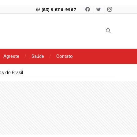
(83) 9 8116-9967
Agreste
Saúde
Contato
s do Brasil