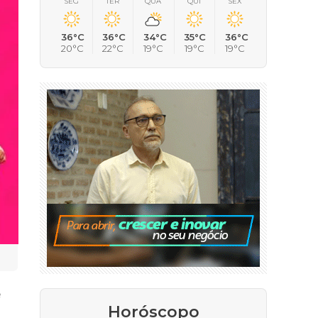
SEG
TER
QUA
QUI
SEX
36°C
36°C
34°C
35°C
36°C
20°C
22°C
19°C
19°C
19°C
e
Horóscopo