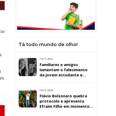
cia
Tá todo mundo de olho!
s
Há 5 dias
Familiares e amigos
lamentam o falecimento
t
da jovem estudante e
ais
cuidadora educacional
Bárbara da Silva Sousa
Santos, em Patos
Há 6 dias
Flávio Bolsonaro quebra
protocolo e apresenta
Efraim Filho em momento
de descontração na