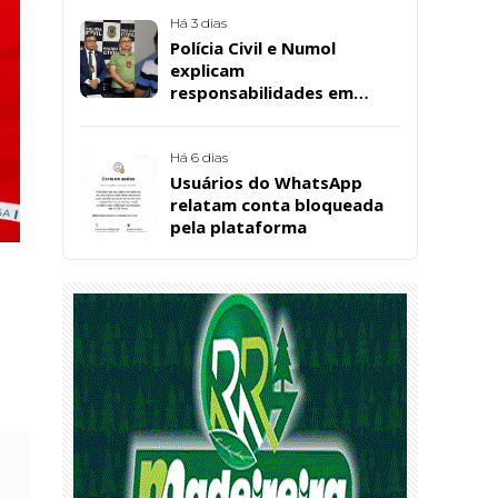
convenção estadual do PL
Há 3 dias
Polícia Civil e Numol
explicam
responsabilidades em
casos de morte natural
após repercussão de corpo
encontrado em residência,
Há 6 dias
em Patos
Usuários do WhatsApp
relatam conta bloqueada
pela plataforma