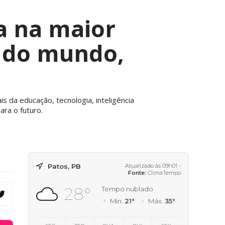
a na maior
a do mundo,
s da educação, tecnologia, inteligência
ara o futuro.
Patos, PB
Atualizado às 09h01 -
Fonte:
ClimaTempo
28°
Tempo nublado
Mín.
21°
Máx.
35°