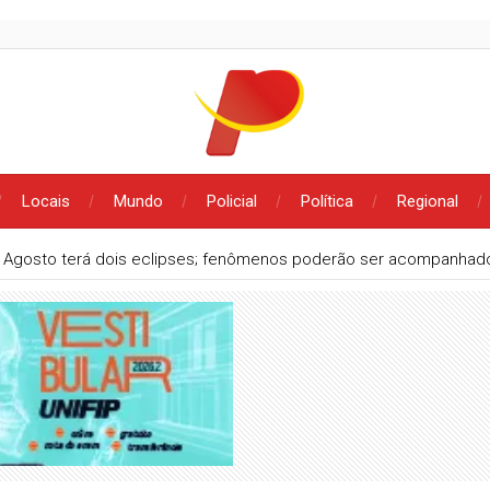
Locais
Mundo
Policial
Política
Regional
Agosto terá dois eclipses; fenômenos poderão ser acompanhado