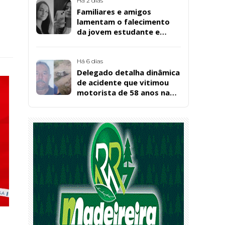
Há 2 dias
Familiares e amigos
lamentam o falecimento
da jovem estudante e
cuidadora educacional
Bárbara da Silva Sousa
Santos, em Patos
Há 6 dias
Delegado detalha dinâmica
de acidente que vitimou
motorista de 58 anos na
BR-361, em Catingueira