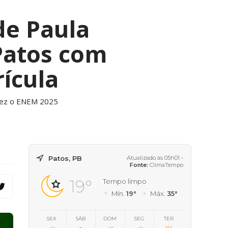
de Paula
Patos com
rícula
 fez o ENEM 2025
Patos, PB
Atualizado às 05h01 -
Fonte:
ClimaTempo
19°
Tempo limpo
Mín.
19°
Máx.
35°
SEX
SÁB
DOM
SEG
TER