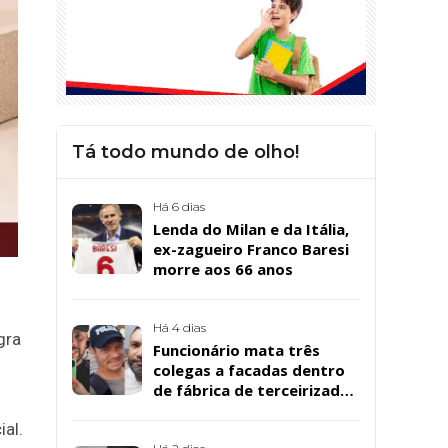
Tá todo mundo de olho!
Há 6 dias
Lenda do Milan e da Itália,
ex-zagueiro Franco Baresi
morre aos 66 anos
Há 4 dias
gra
Funcionário mata três
colegas a facadas dentro
de fábrica de terceirizada
da Bombril em São
ial.
Bernardo