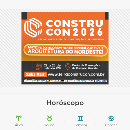
Horóscopo
Áries
Touro
Gêmeos
Câncer