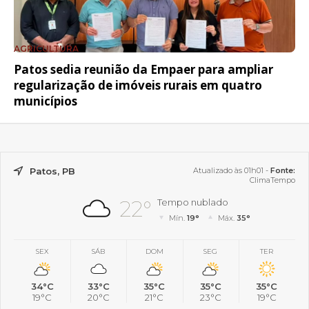
AGRICULTURA
Patos sedia reunião da Empaer para ampliar
regularização de imóveis rurais em quatro
municípios
Patos, PB
Atualizado às 01h01 -
Fonte:
ClimaTempo
22°
Tempo nublado
Mín.
19°
Máx.
35°
SEX
SÁB
DOM
SEG
TER
34°C
33°C
35°C
35°C
35°C
19°C
20°C
21°C
23°C
19°C