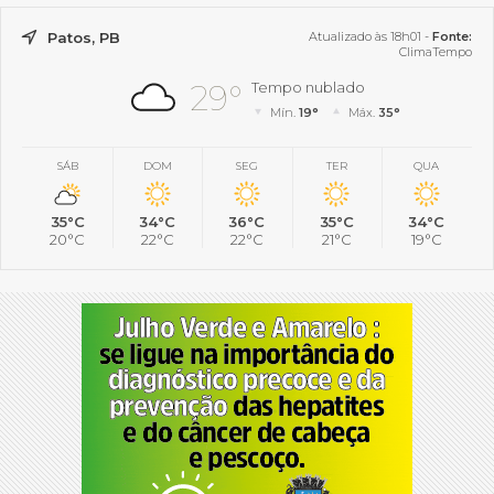
Patos, PB
Atualizado às 18h01 -
Fonte:
ClimaTempo
29°
Tempo nublado
Mín.
19°
Máx.
35°
SÁB
DOM
SEG
TER
QUA
35°C
34°C
36°C
35°C
34°C
20°C
22°C
22°C
21°C
19°C