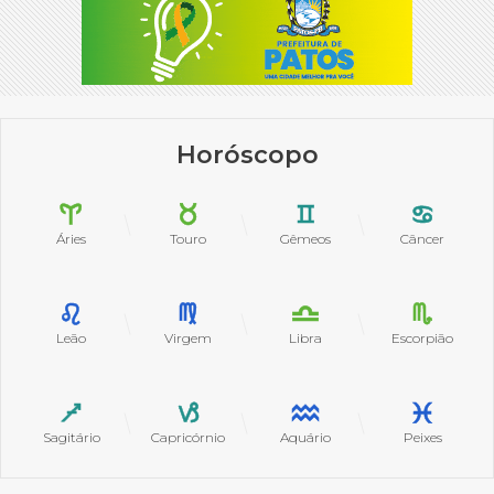
Horóscopo
Áries
Touro
Gêmeos
Câncer
Leão
Virgem
Libra
Escorpião
Sagitário
Capricórnio
Aquário
Peixes