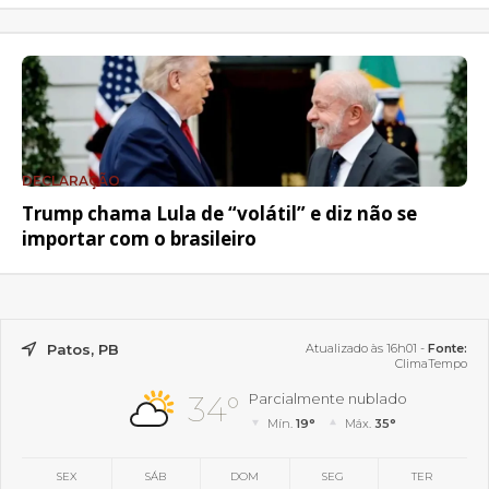
DECLARAÇÃO
Trump chama Lula de “volátil” e diz não se
importar com o brasileiro
Patos, PB
Atualizado às 16h01 -
Fonte:
ClimaTempo
34°
Parcialmente nublado
Mín.
19°
Máx.
35°
SEX
SÁB
DOM
SEG
TER