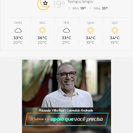
19°
Tempo limpo
Mín.
19°
Máx.
35°
DOM
SEG
TER
QUA
QUI
33°C
36°C
33°C
34°C
34°C
20°C
20°C
21°C
19°C
19°C