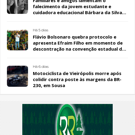
Familiares e amigos lamentam o
falecimento da jovem estudante e
cuidadora educacional Bárbara da Silva
Sousa Santos, em Patos
Há 5 dias
Flávio Bolsonaro quebra protocolo e
apresenta Efraim Filho em momento de
descontração na convenção estadual do
PL
Há 6 dias
Motociclista de Vieirópolis morre após
colidir contra poste às margens da BR-
230, em Sousa