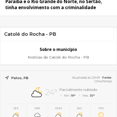
Paraíba e o Rio Grande do Norte, no Sertão,
tinha envolvimento com a criminalidade
Catolé do Rocha - PB
Sobre o município
Notícias de Catolé do Rocha - PB
Patos, PB
Atualizado às 22h01 -
Fonte:
ClimaTempo
24°
Parcialmente nublado
Mín.
19°
Máx.
35°
SEX
SÁB
DOM
SEG
TER