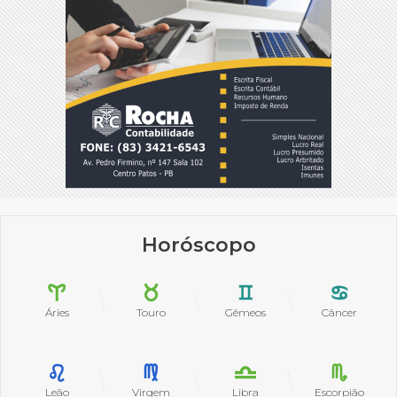
Horóscopo
Áries
Touro
Gêmeos
Câncer
Leão
Virgem
Libra
Escorpião