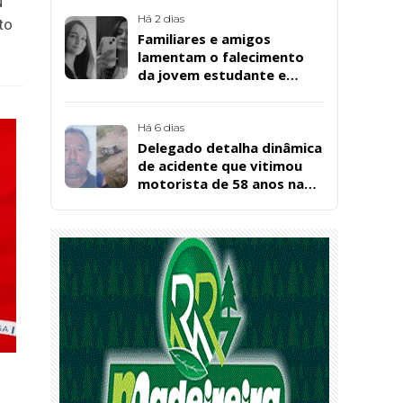
Bernardo
u
Há 2 dias
to
Familiares e amigos
lamentam o falecimento
da jovem estudante e
cuidadora educacional
Bárbara da Silva Sousa
Santos, em Patos
Há 6 dias
Delegado detalha dinâmica
de acidente que vitimou
motorista de 58 anos na
BR-361, em Catingueira