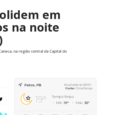
colidem em
s na noite
)
Caneca, na região central da Capital do
Patos, PB
Atualizado às 05h01 -
Fonte:
ClimaTempo
19°
Tempo limpo
Mín.
19°
Máx.
35°