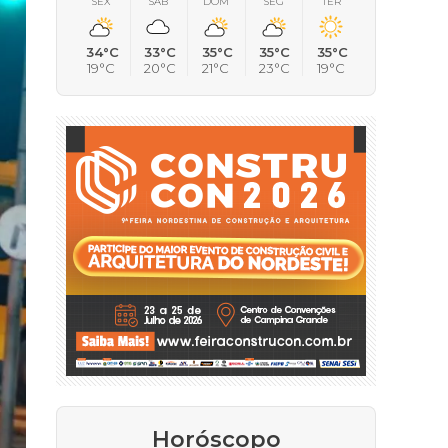
SEX
SÁB
DOM
SEG
TER
34°C
33°C
35°C
35°C
35°C
19°C
20°C
21°C
23°C
19°C
Horóscopo