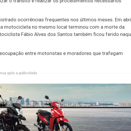
izar o trânsito e realizar os procedimentos necessários
strado ocorrências frequentes nos últimos meses. Em abri
ma motocicleta no mesmo local terminou com a morte da
ociclista Fábio Alves dos Santos também ficou ferido naqu
preocupação entre motoristas e moradores que trafegam
nua após a publicidade