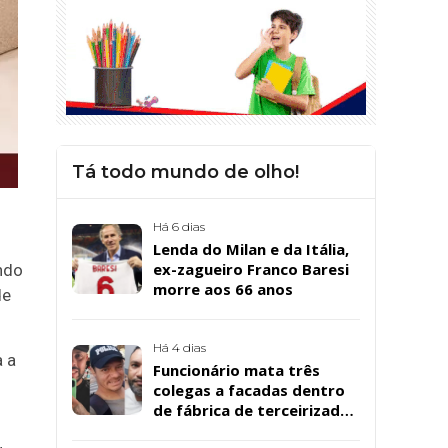
Tá todo mundo de olho!
Há 6 dias
Lenda do Milan e da Itália,
ex-zagueiro Franco Baresi
ndo
morre aos 66 anos
de
Há 4 dias
a a
Funcionário mata três
colegas a facadas dentro
de fábrica de terceirizada
da Bombril em São