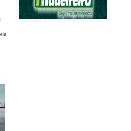
l
ela