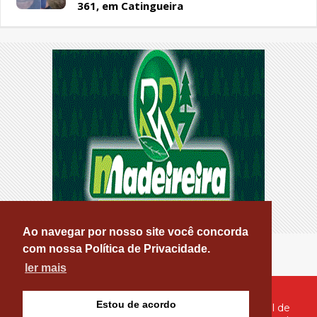
361, em Catingueira
Ao navegar por nosso site você concorda
com nossa Política de Privacidade.
ler mais
Estou de acordo
© Copyright 2026 - PATOS ONLINE - O seu Portal de