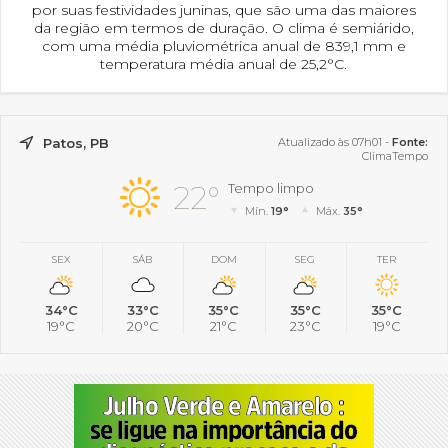
por suas festividades juninas, que são uma das maiores
da região em termos de duração. O clima é semiárido,
com uma média pluviométrica anual de 839,1 mm e
temperatura média anual de 25,2°C.
Patos, PB
Atualizado às 07h01 -
Fonte:
ClimaTempo
22°
Tempo limpo
Mín.
19°
Máx.
35°
SEX
SÁB
DOM
SEG
TER
34°C
33°C
35°C
35°C
35°C
19°C
20°C
21°C
23°C
19°C