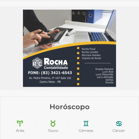
Horóscopo
Áries
Touro
Gêmeos
Câncer