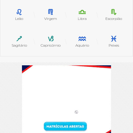
Leão
Virgem
Libra
Escorpião
Sagitário
Capricórnio
Aquário
Peixes