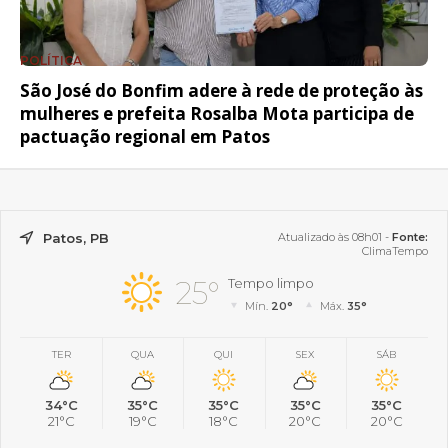
POLÍTICA
São José do Bonfim adere à rede de proteção às
mulheres e prefeita Rosalba Mota participa de
pactuação regional em Patos
Patos, PB
Atualizado às 08h01 -
Fonte:
ClimaTempo
25°
Tempo limpo
Mín.
20°
Máx.
35°
TER
QUA
QUI
SEX
SÁB
34°C
35°C
35°C
35°C
35°C
21°C
19°C
18°C
20°C
20°C