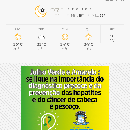
23°
Tempo limpo
Mín.
19°
Máx.
35°
SEG
TER
QUA
QUI
SEX
°C
°C
36°C
33°C
34°C
34°C
20°C
21°C
19°C
19°C