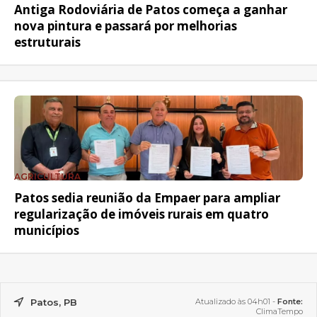
Antiga Rodoviária de Patos começa a ganhar
nova pintura e passará por melhorias
estruturais
AGRICULTURA
Patos sedia reunião da Empaer para ampliar
regularização de imóveis rurais em quatro
municípios
Patos, PB
Atualizado às 04h01 -
Fonte:
ClimaTempo