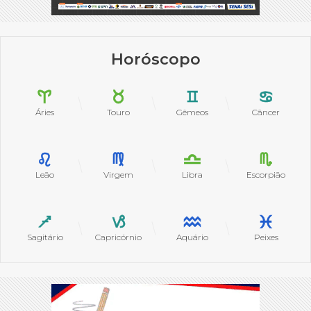
Horóscopo
Áries
Touro
Gêmeos
Câncer
Leão
Virgem
Libra
Escorpião
Sagitário
Capricórnio
Aquário
Peixes