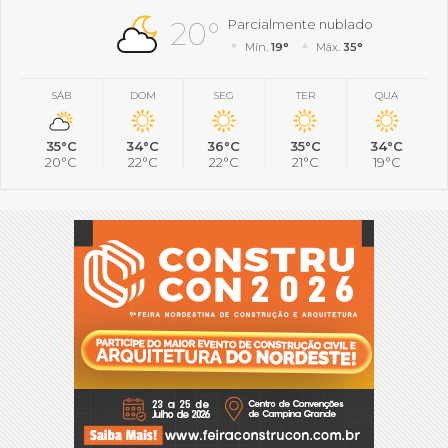
20°
Parcialmente nublado
Mín.
19°
Máx.
35°
SÁB
DOM
SEG
TER
QUA
35°C
34°C
36°C
35°C
34°C
20°C
22°C
22°C
21°C
19°C