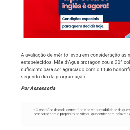
A avaliação de mérito levou em consideração as m
estabelecidos. Mãe d’Água protagonizou a 20ª col
suficiente para ser agraciado com o título honor
segundo dia da programação.
Por Assessoria
* O conteúdo de cada comentário é de responsabilidade de quem 
desacordo com o propósito do site ou que contenham palavras 