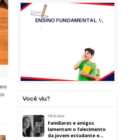
ano
co
Você viu?
Há 6 dias
Familiares e amigos
lamentam o falecimento
da jovem estudante e