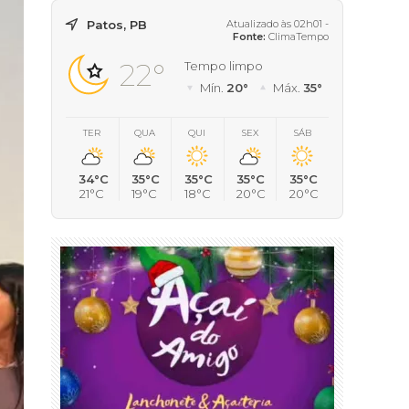
Patos, PB
Atualizado às 02h01 -
Fonte:
ClimaTempo
22°
Tempo limpo
Mín.
20°
Máx.
35°
TER
QUA
QUI
SEX
SÁB
34°C
35°C
35°C
35°C
35°C
21°C
19°C
18°C
20°C
20°C