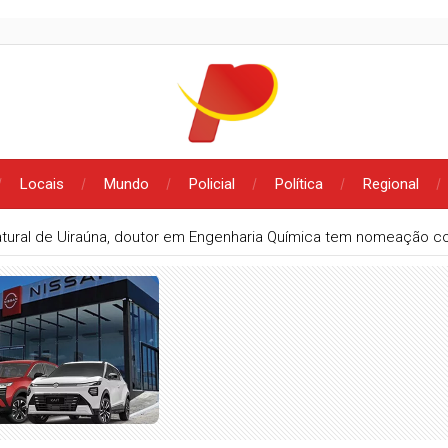
Locais
Mundo
Policial
Política
Regional
tural de Uiraúna, doutor em Engenharia Química tem nomeação co