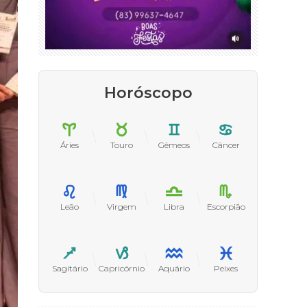
Horóscopo
Áries
Touro
Gêmeos
Câncer
Leão
Virgem
Libra
Escorpião
Sagitário
Capricórnio
Aquário
Peixes