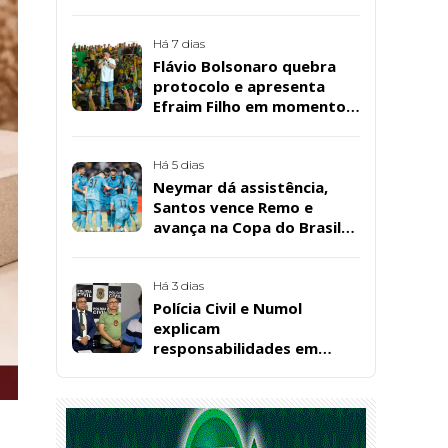
cuidadora educacional
Bárbara da Silva Sousa
Santos, em Patos
Há 7 dias
Flávio Bolsonaro quebra
protocolo e apresenta
Efraim Filho em momento
de descontração na
convenção estadual do PL
Há 5 dias
Neymar dá assistência,
Santos vence Remo e
avança na Copa do Brasil
com 'lei do ex' de Rony
Há 3 dias
Polícia Civil e Numol
explicam
responsabilidades em
casos de morte natural
após repercussão de corpo
encontrado em residência,
em Patos