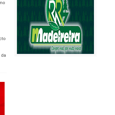
smo
cto
 da