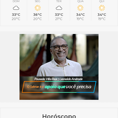
DOM
SEG
TER
QUA
QUI
33°C
36°C
33°C
34°C
34°C
20°C
20°C
21°C
19°C
19°C
Horóscopo