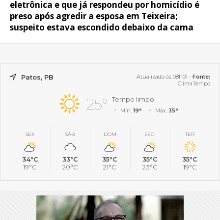
eletrônica e que já respondeu por homicídio é
preso após agredir a esposa em Teixeira;
suspeito estava escondido debaixo da cama
Patos, PB
Atualizado às 08h01 -
Fonte:
ClimaTempo
25°
Tempo limpo
Mín.
19°
Máx.
35°
SEX
SÁB
DOM
SEG
TER
34°C
33°C
35°C
35°C
35°C
19°C
20°C
21°C
23°C
19°C