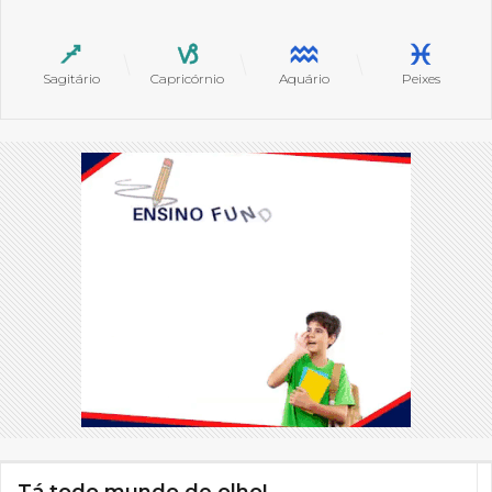
Sagitário
Capricórnio
Aquário
Peixes