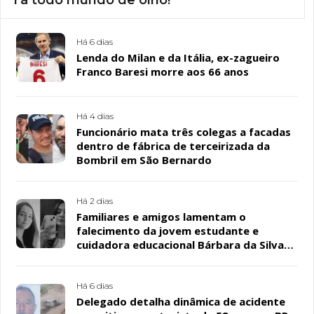
Tá todo mundo de olho!
Há 6 dias
Lenda do Milan e da Itália, ex-zagueiro
Franco Baresi morre aos 66 anos
Há 4 dias
Funcionário mata três colegas a facadas
dentro de fábrica de terceirizada da
Bombril em São Bernardo
Há 2 dias
Familiares e amigos lamentam o
falecimento da jovem estudante e
cuidadora educacional Bárbara da Silva
Sousa Santos, em Patos
Há 6 dias
Delegado detalha dinâmica de acidente