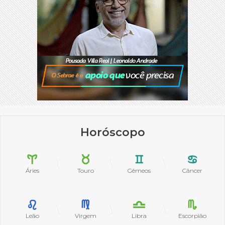
Horóscopo
Áries
Touro
Gêmeos
Câncer
Leão
Virgem
Libra
Escorpião