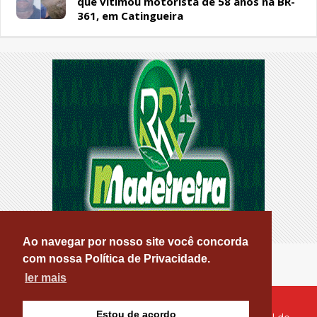
que vitimou motorista de 58 anos na BR-
361, em Catingueira
Ao navegar por nosso site você concorda
com nossa Política de Privacidade.
ler mais
Estou de acordo