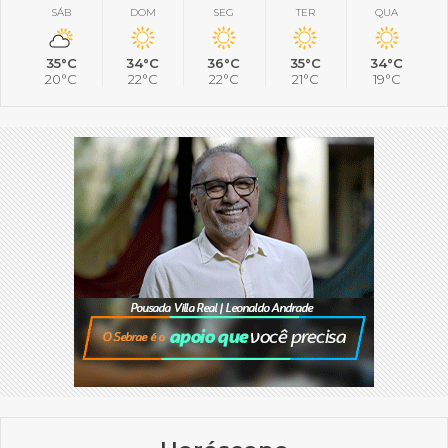
SÁB
DOM
SEG
TER
QUA
35°C
34°C
36°C
35°C
34°C
20°C
22°C
22°C
21°C
19°C