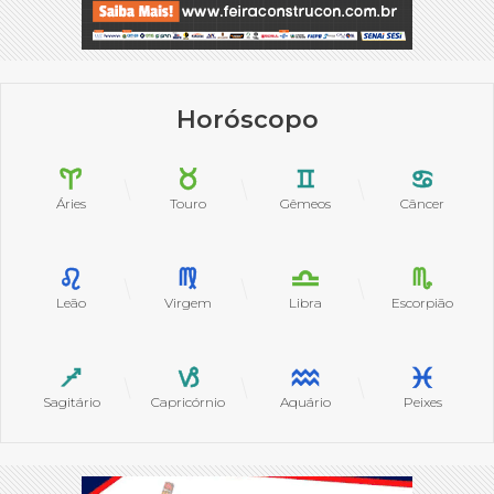
Horóscopo
Áries
Touro
Gêmeos
Câncer
Leão
Virgem
Libra
Escorpião
Sagitário
Capricórnio
Aquário
Peixes