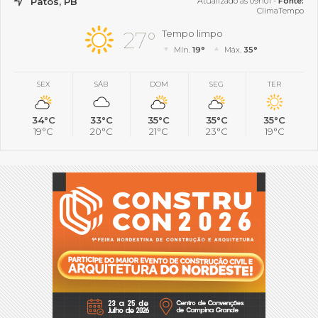
Patos, PB
Atualizado às 09h01 -
Fonte:
ClimaTempo
27°
Tempo limpo
Mín.
19°
Máx.
35°
SEX
SÁB
DOM
SEG
TER
34°C
33°C
35°C
35°C
35°C
19°C
20°C
21°C
23°C
19°C