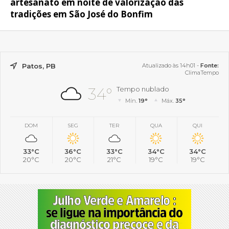
artesanato em noite de valorização das
tradições em São José do Bonfim
Patos, PB
Atualizado às 14h01 -
Fonte:
ClimaTempo
34°
Tempo nublado
Mín.
19°
Máx.
35°
DOM
SEG
TER
QUA
QUI
33°C
36°C
33°C
34°C
34°C
20°C
20°C
21°C
19°C
19°C