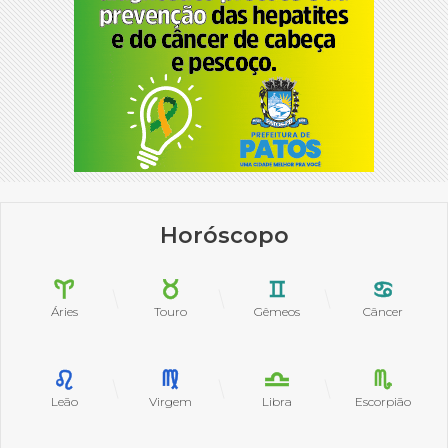
Horóscopo
Áries
Touro
Gêmeos
Câncer
Leão
Virgem
Libra
Escorpião