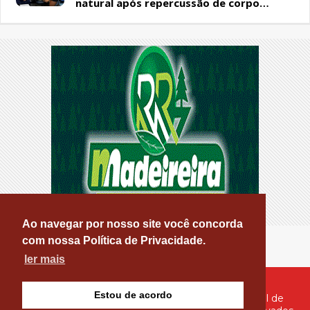
natural após repercussão de corpo
encontrado em residência, em Patos
Ao navegar por nosso site você concorda
com nossa Política de Privacidade.
ler mais
Estou de acordo
© Copyright 2026 - PATOS ONLINE - O seu Portal de