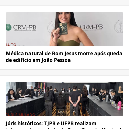
LUTO
Médica natural de Bom Jesus morre após queda
de edifício em João Pessoa
JÚRI SIMULADO
Júris históricos: TJPB e UFPB realizam