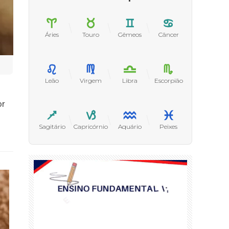
Áries
Touro
Gêmeos
Câncer
Leão
Virgem
Libra
Escorpião
or
Sagitário
Capricórnio
Aquário
Peixes