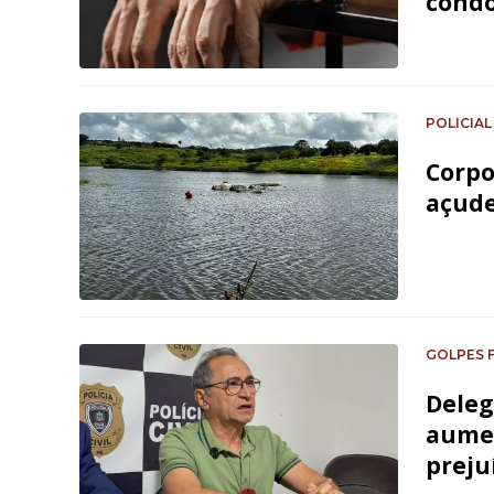
condo
POLICIAL
Corpo
açude
GOLPES 
Deleg
aumen
preju