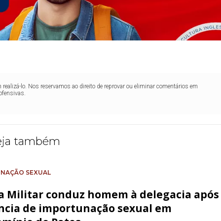
realizá-lo. Nos reservamos ao direito de reprovar ou eliminar comentários em
ofensivas.
eja também
NAÇÃO SEXUAL
ia Militar conduz homem à delegacia após
cia de importunação sexual em