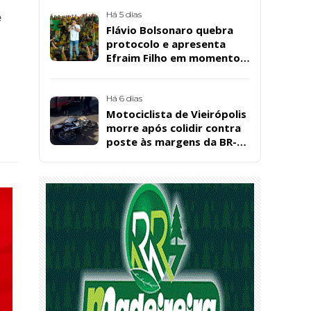
Bárbara da Silva Sousa
Santos, em Patos
Há 5 dias
e
Flávio Bolsonaro quebra
protocolo e apresenta
Efraim Filho em momento
de descontração na
convenção estadual do PL
Há 6 dias
Motociclista de Vieirópolis
morre após colidir contra
poste às margens da BR-
230, em Sousa