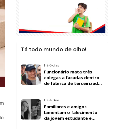
Tá todo mundo de olho!
Há 6 dias
Funcionário mata três
colegas a facadas dentro
de fábrica de terceirizada
da Bombril em São
Bernardo
Há 4 dias
am
Familiares e amigos
lamentam o falecimento
lo
da jovem estudante e
cuidadora educacional