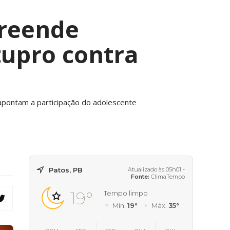
preende
tupro contra
pontam a participação do adolescente
Patos, PB
Atualizado às 05h01 -
Fonte:
ClimaTempo
19°
Tempo limpo
Mín.
19°
Máx.
35°