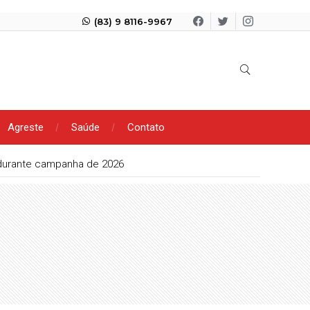
(83) 9 8116-9967
Agreste
Saúde
Contato
 durante campanha de 2026