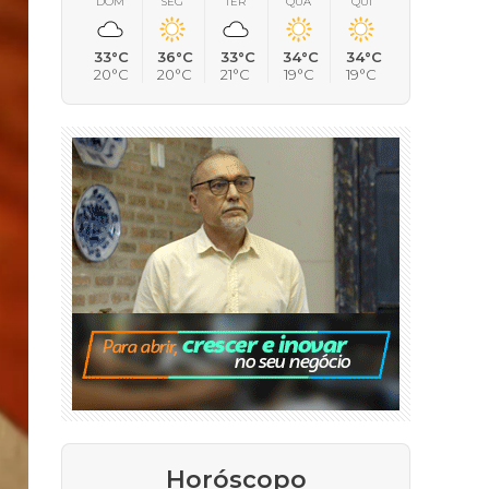
DOM
SEG
TER
QUA
QUI
33°C
36°C
33°C
34°C
34°C
20°C
20°C
21°C
19°C
19°C
Horóscopo