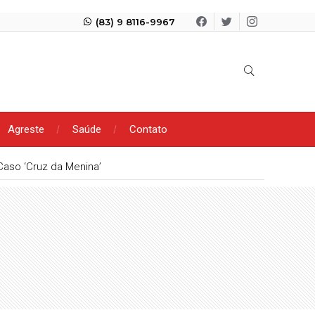
(83) 9 8116-9967
Agreste
Saúde
Contato
Caso ‘Cruz da Menina’