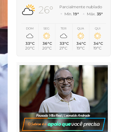
26°
Parcialmente nublado
Mín.
19°
Máx.
35°
DOM
SEG
TER
QUA
QUI
33°C
36°C
33°C
34°C
34°C
20°C
20°C
21°C
19°C
19°C