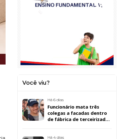
Você viu?
Há 6 dias
Funcionário mata três
colegas a facadas dentro
de fábrica de terceirizada
da Bombril em São
Bernardo
Há 4 dias
cia