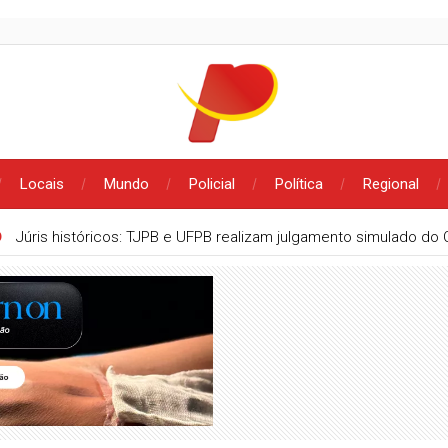
Locais
Mundo
Policial
Política
Regional
O
Júris históricos: TJPB e UFPB realizam julgamento simulado do 