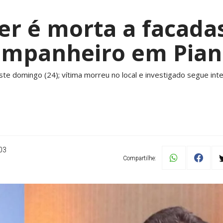
r é morta a facada
ompanheiro em Pian
te domingo (24); vítima morreu no local e investigado segue inte
03
Compartilhe: