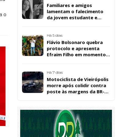
Familiares e amigos
lamentam o falecimento
a o
da jovem estudante e
cuidadora educacional
Bárbara da Silva Sousa
Santos, em Patos
Há 5 dias
Flávio Bolsonaro quebra
protocolo e apresenta
Efraim Filho em momento
de descontração na
convenção estadual do PL
Há 7 dias
Motociclista de Vieirópolis
morre após colidir contra
poste às margens da BR-
230, em Sousa