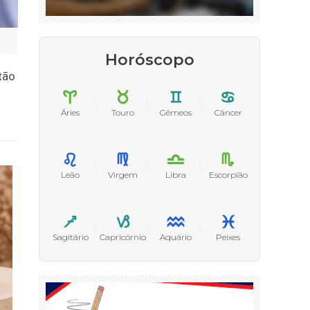
Horóscopo
tão
Áries
Touro
Gêmeos
Câncer
Leão
Virgem
Libra
Escorpião
Sagitário
Capricórnio
Aquário
Peixes