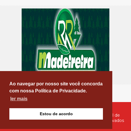
Ao navegar por nosso site você concorda
com nossa Política de Privacidade.
ler mais
Estou de acordo
© Copyright 2026 - PATOS ONLINE - O seu Portal de
Notícias de Patos e Região - Todos os direitos reservados