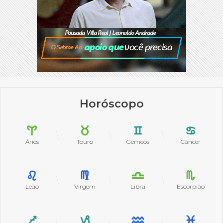
Horóscopo
Áries
Touro
Gêmeos
Câncer
Leão
Virgem
Libra
Escorpião