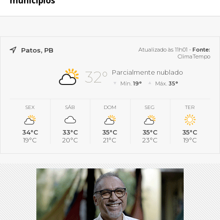
municípios
Patos, PB
Atualizado às 11h01 -
Fonte:
ClimaTempo
32°
Parcialmente nublado
Mín.
19°
Máx.
35°
SEX
SÁB
DOM
SEG
TER
34°C
33°C
35°C
35°C
35°C
19°C
20°C
21°C
23°C
19°C