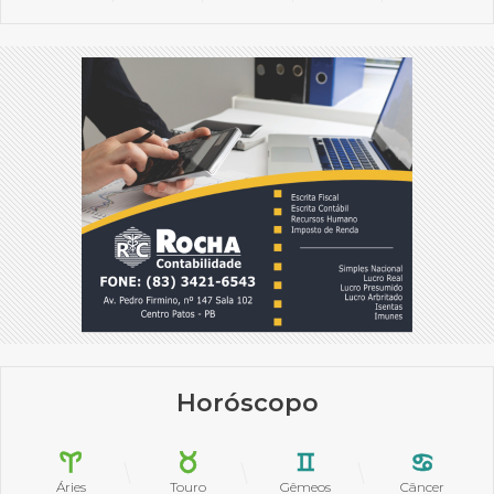
Horóscopo
Áries
Touro
Gêmeos
Câncer