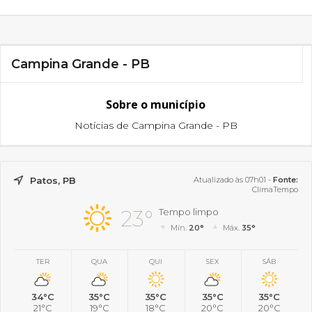
Campina Grande - PB
Sobre o município
Notícias de Campina Grande - PB
Patos, PB
Atualizado às 07h01 -
Fonte:
ClimaTempo
23°
Tempo limpo
Mín.
20°
Máx.
35°
TER
QUA
QUI
SEX
SÁB
34°C
35°C
35°C
35°C
35°C
21°C
19°C
18°C
20°C
20°C