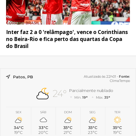
COPA DO BRASIL
Inter faz 2 a 0 'relâmpago', vence o Corinthians
no Beira-Rio e fica perto das quartas da Copa
do Brasil
Patos, PB
Atualizado às 22h01 -
Fonte:
ClimaTempo
24°
Parcialmente nublado
Mín.
19°
Máx.
35°
SEX
SÁB
DOM
SEG
TER
34°C
33°C
35°C
35°C
35°C
19°C
20°C
21°C
23°C
19°C