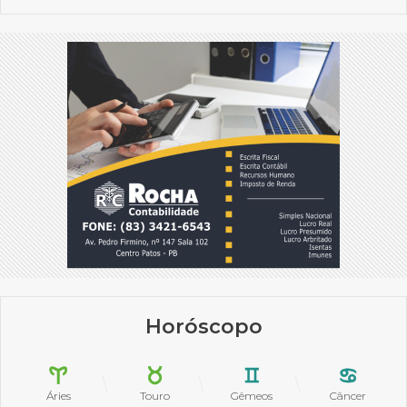
Horóscopo
Áries
Touro
Gêmeos
Câncer