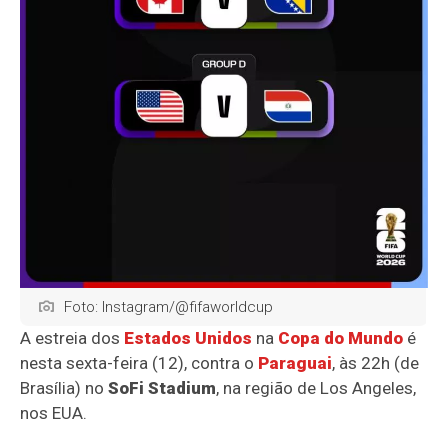
Foto: Instagram/@fifaworldcup
A estreia dos
Estados Unidos
na
Copa do Mundo
é
nesta sexta-feira (12), contra o
Paraguai
, às 22h (de
Brasília) no
SoFi Stadium
, na região de Los Angeles,
nos EUA.