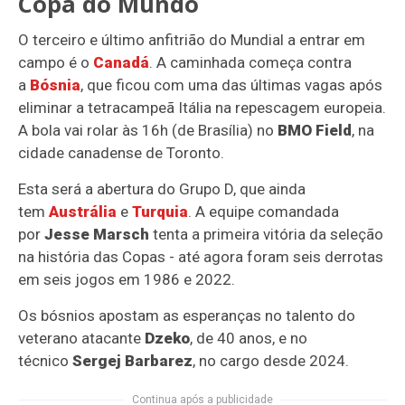
Copa do Mundo
O terceiro e último anfitrião do Mundial a entrar em
campo é o
Canadá
. A caminhada começa contra
a
Bósnia
, que ficou com uma das últimas vagas após
eliminar a tetracampeã Itália na repescagem europeia.
A bola vai rolar às 16h (de Brasília) no
BMO Field
, na
cidade canadense de Toronto.
Esta será a abertura do Grupo D, que ainda
tem
Austrália
e
Turquia
. A equipe comandada
por
Jesse Marsch
tenta a primeira vitória da seleção
na história das Copas - até agora foram seis derrotas
em seis jogos em 1986 e 2022.
Os bósnios apostam as esperanças no talento do
veterano atacante
Dzeko
, de 40 anos, e no
técnico
Sergej Barbarez
, no cargo desde 2024.
Continua após a publicidade