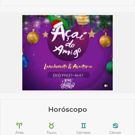
Horóscopo
Áries
Touro
Gêmeos
Câncer