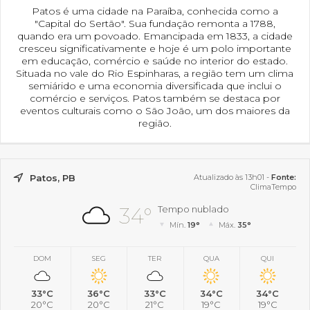
Patos é uma cidade na Paraíba, conhecida como a
"Capital do Sertão". Sua fundação remonta a 1788,
quando era um povoado. Emancipada em 1833, a cidade
cresceu significativamente e hoje é um polo importante
em educação, comércio e saúde no interior do estado.
Situada no vale do Rio Espinharas, a região tem um clima
semiárido e uma economia diversificada que inclui o
comércio e serviços. Patos também se destaca por
eventos culturais como o São João, um dos maiores da
região.
Patos, PB
Atualizado às 13h01 -
Fonte:
ClimaTempo
34°
Tempo nublado
Mín.
19°
Máx.
35°
DOM
SEG
TER
QUA
QUI
33°C
36°C
33°C
34°C
34°C
20°C
20°C
21°C
19°C
19°C