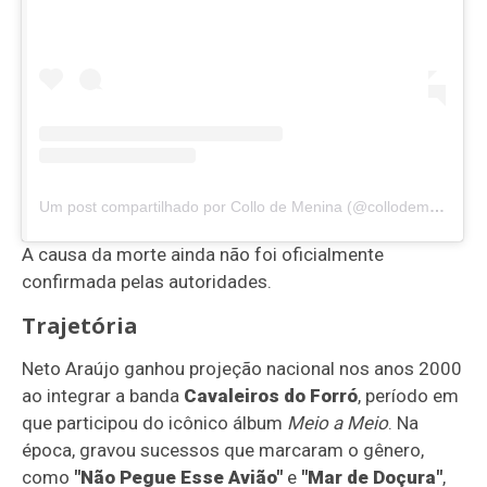
Um post compartilhado por Collo de Menina (@collodemenina)
A causa da morte ainda não foi oficialmente
confirmada pelas autoridades.
Trajetória
Neto Araújo ganhou projeção nacional nos anos 2000
ao integrar a banda
Cavaleiros do Forró
, período em
que participou do icônico álbum
Meio a Meio
. Na
época, gravou sucessos que marcaram o gênero,
como
"Não Pegue Esse Avião"
e
"Mar de Doçura"
,