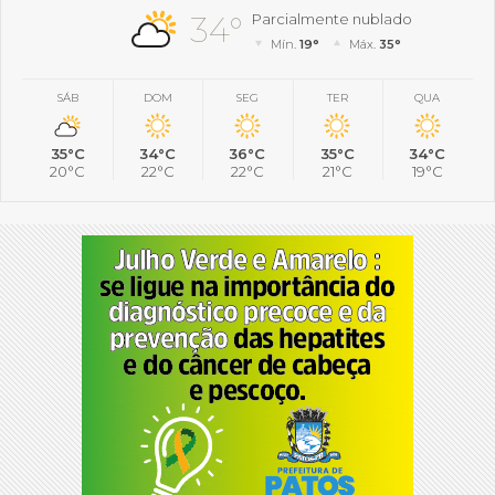
34°
Parcialmente nublado
Mín.
19°
Máx.
35°
SÁB
DOM
SEG
TER
QUA
35°C
34°C
36°C
35°C
34°C
20°C
22°C
22°C
21°C
19°C