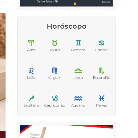
Horóscopo
Áries
Touro
Gêmeos
Câncer
Leão
Virgem
Libra
Escorpião
Sagitário
Capricórnio
Aquário
Peixes