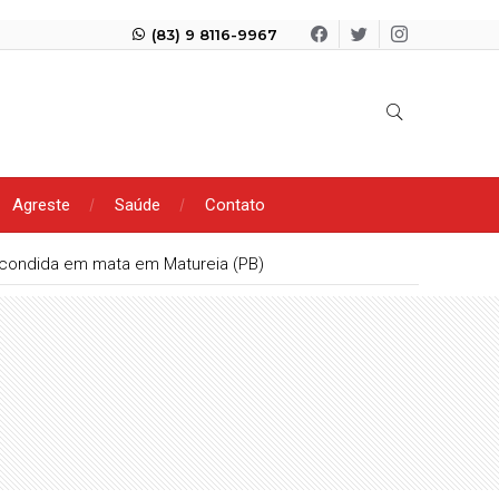
(83) 9 8116-9967
Agreste
Saúde
Contato
scondida em mata em Matureia (PB)