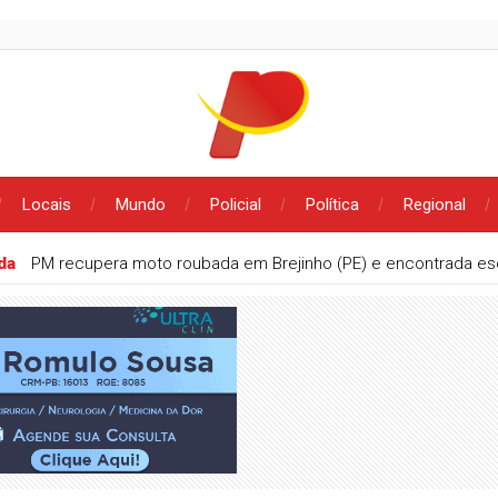
Locais
Mundo
Policial
Política
Regional
ada
PM recupera moto roubada em Brejinho (PE) e encontrada e