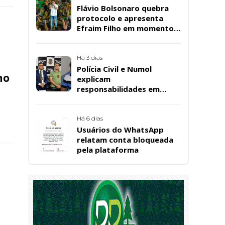
Flávio Bolsonaro quebra
protocolo e apresenta
Efraim Filho em momento
de descontração na
convenção estadual do PL
Há 3 dias
Polícia Civil e Numol
no
explicam
responsabilidades em
casos de morte natural
após repercussão de corpo
encontrado em residência,
Há 6 dias
em Patos
Usuários do WhatsApp
relatam conta bloqueada
pela plataforma