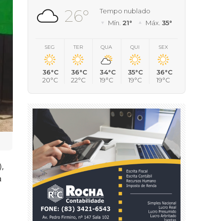
26°
Tempo nublado
Mín.
21°
Máx.
35°
SEG
TER
QUA
QUI
SEX
36°C
36°C
34°C
35°C
36°C
20°C
22°C
19°C
19°C
19°C
,
a