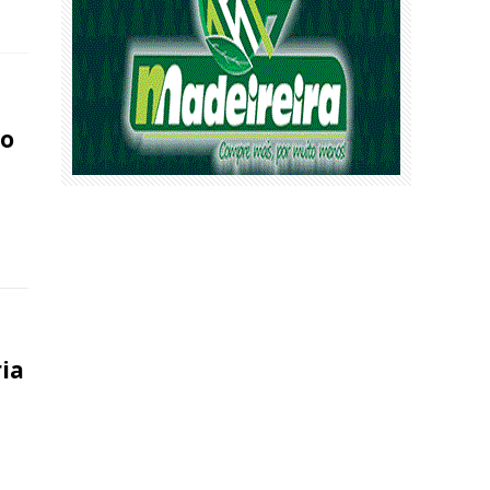
co
ia