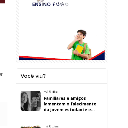
or
Você viu?
Há 5 dias
Familiares e amigos
lamentam o falecimento
da jovem estudante e
cuidadora educacional
Bárbara da Silva Sousa
Santos, em Patos
Há 6 dias