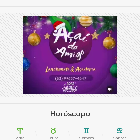
Horóscopo
Áries
Touro
Gêmeos
Câncer