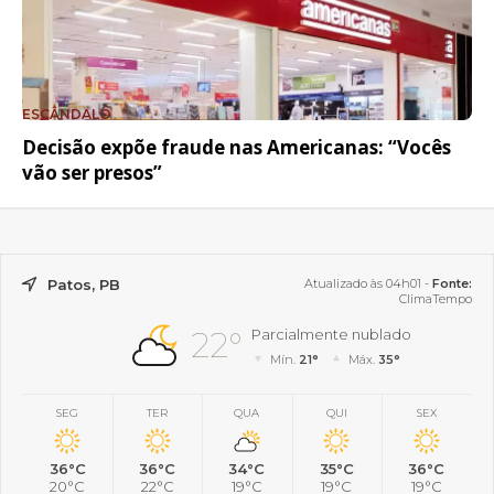
ESCÂNDALO
Decisão expõe fraude nas Americanas: “Vocês
vão ser presos”
Patos, PB
Atualizado às 04h01 -
Fonte:
ClimaTempo
22°
Parcialmente nublado
Mín.
21°
Máx.
35°
SEG
TER
QUA
QUI
SEX
36°C
36°C
34°C
35°C
36°C
20°C
22°C
19°C
19°C
19°C