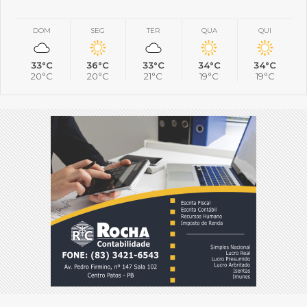
DOM
SEG
TER
QUA
QUI
33°C
36°C
33°C
34°C
34°C
20°C
20°C
21°C
19°C
19°C