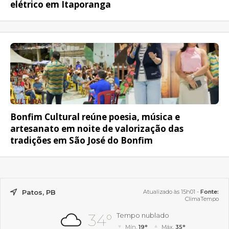
elétrico em Itaporanga
CULTURA
Bonfim Cultural reúne poesia, música e
artesanato em noite de valorização das
tradições em São José do Bonfim
Patos, PB
Atualizado às 15h01 -
Fonte:
ClimaTempo
34°
Tempo nublado
Mín.
19°
Máx.
35°