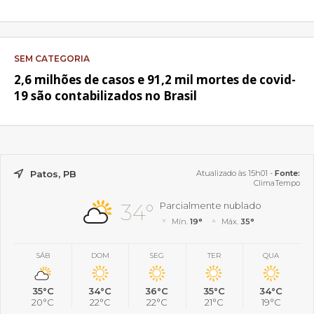
SEM CATEGORIA
2,6 milhões de casos e 91,2 mil mortes de covid-
19 são contabilizados no Brasil
Patos, PB
Atualizado às 15h01 -
Fonte:
ClimaTempo
34°
Parcialmente nublado
Mín.
19°
Máx.
35°
SÁB
DOM
SEG
TER
QUA
35°C
34°C
36°C
35°C
34°C
20°C
22°C
22°C
21°C
19°C