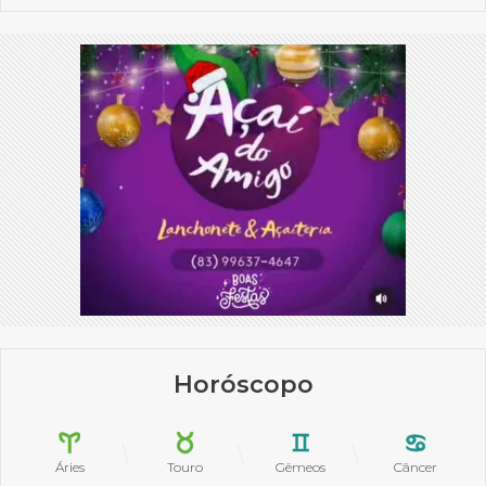
Horóscopo
Áries
Touro
Gêmeos
Câncer