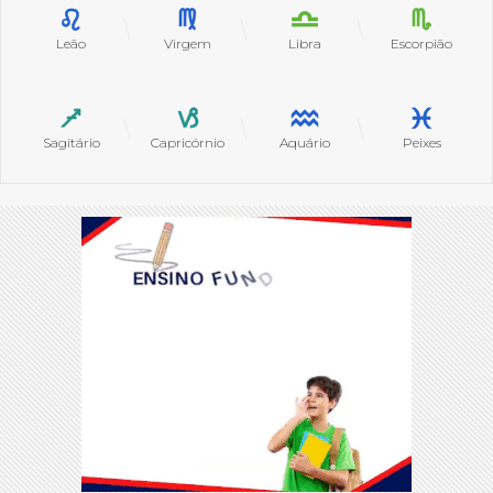
Leão
Virgem
Libra
Escorpião
Sagitário
Capricórnio
Aquário
Peixes