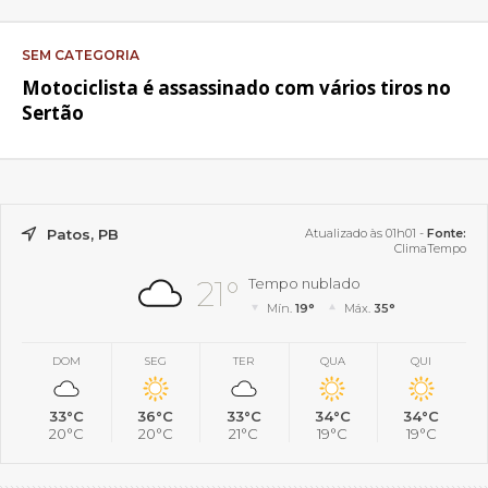
SEM CATEGORIA
Motociclista é assassinado com vários tiros no
Sertão
Patos, PB
Atualizado às 01h01 -
Fonte:
ClimaTempo
21°
Tempo nublado
Mín.
19°
Máx.
35°
DOM
SEG
TER
QUA
QUI
33°C
36°C
33°C
34°C
34°C
20°C
20°C
21°C
19°C
19°C