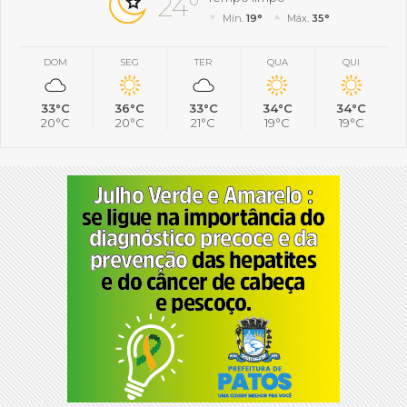
24°
Mín.
19°
Máx.
35°
DOM
SEG
TER
QUA
QUI
33°C
36°C
33°C
34°C
34°C
20°C
20°C
21°C
19°C
19°C