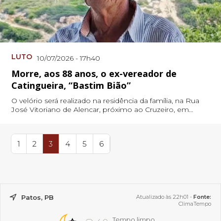
LUTO
10/07/2026 - 17h40
Morre, aos 88 anos, o ex-vereador de
Catingueira, “Bastim Bião”
O velório será realizado na residência da família, na Rua
José Vitoriano de Alencar, próximo ao Cruzeiro, em
Catingueira (PB)
1
2
3
4
5
6
Patos, PB
Atualizado às 22h01 -
Fonte:
ClimaTempo
Tempo limpo