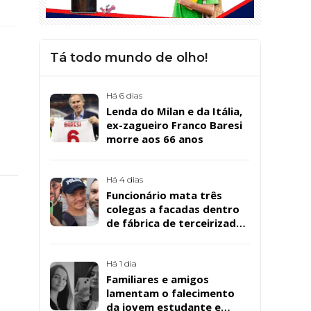
Tá todo mundo de olho!
Há 6 dias
Lenda do Milan e da Itália,
ex-zagueiro Franco Baresi
morre aos 66 anos
Há 4 dias
Funcionário mata três
colegas a facadas dentro
de fábrica de terceirizada
da Bombril em São
Bernardo
Há 1 dia
Familiares e amigos
lamentam o falecimento
da jovem estudante e