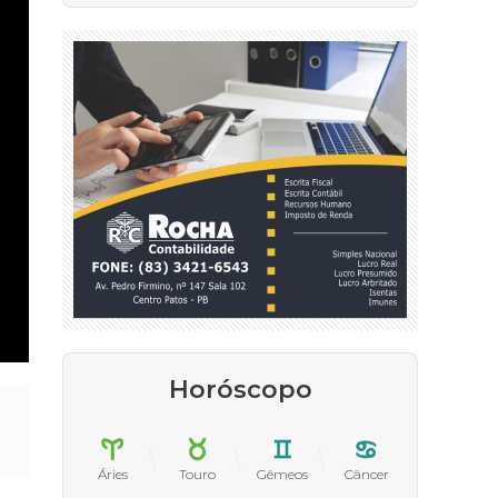
Horóscopo
Áries
Touro
Gêmeos
Câncer