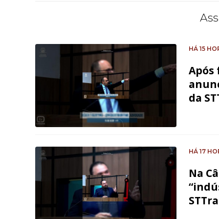
Ass
HÁ 15 HO
Após 
anunc
da ST
HÁ 17 HO
Na Câ
“indú
STTr