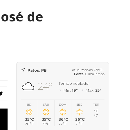
José de
Patos, PB
Atualizado às 23h01 -
Fonte:
ClimaTempo
24°
Tempo nublado
Mín.
19°
Máx.
35°
SEX
SÁB
DOM
SEG
TER
°C
°C
35°C
35°C
36°C
36°C
20°C
21°C
22°C
21°C