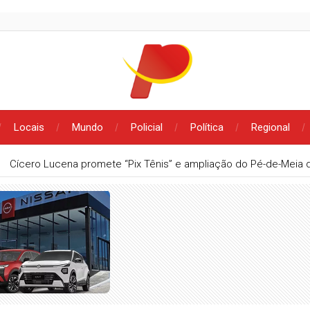
Locais
Mundo
Policial
Política
Regional
dato não se compra com dinheiro”