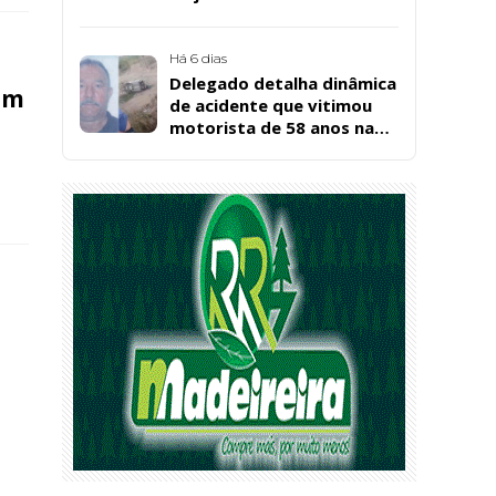
cuidadora educacional
Bárbara da Silva Sousa
Santos, em Patos
Há 6 dias
Delegado detalha dinâmica
em
de acidente que vitimou
motorista de 58 anos na
BR-361, em Catingueira