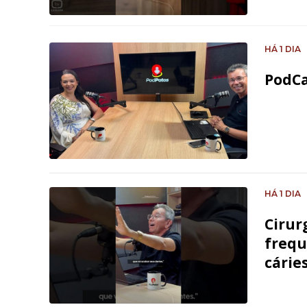
HÁ 1 DIA
PodCa
HÁ 1 DIA
Cirur
frequ
cárie