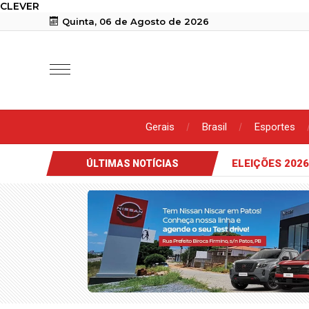
CLEVER
Quinta, 06 de Agosto de 2026
Gerais
Brasil
Esportes
6
Veneziano defende reeleição e critica compra de votos: “Man
ÚLTIMAS NOTÍCIAS