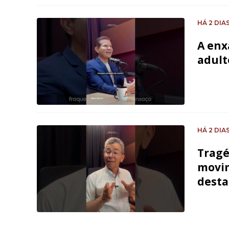
HÁ 2 DIA
A enx
adult
HÁ 2 DIA
Tragé
movim
desta