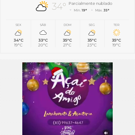
34°
Parcialmente nublado
Mín.
19°
Máx.
35°
SEX
SÁB
DOM
SEG
TER
34°C
33°C
35°C
35°C
35°C
19°C
20°C
21°C
23°C
19°C