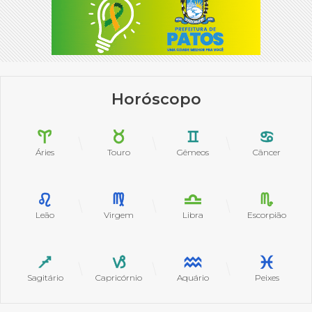
Horóscopo
Áries
Touro
Gêmeos
Câncer
Leão
Virgem
Libra
Escorpião
Sagitário
Capricórnio
Aquário
Peixes