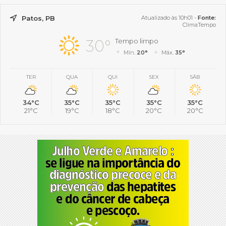
Patos, PB
Atualizado às 10h01 -
Fonte:
ClimaTempo
30°
Tempo limpo
Mín.
20°
Máx.
35°
TER
QUA
QUI
SEX
SÁB
34°C
35°C
35°C
35°C
35°C
21°C
19°C
18°C
20°C
20°C