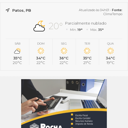
Patos, PB
Atualizado às 04h01 -
Fonte:
ClimaTempo
20°
Parcialmente nublado
Mín.
19°
Máx.
35°
SÁB
DOM
SEG
TER
QUA
35°C
34°C
36°C
35°C
34°C
20°C
22°C
22°C
21°C
19°C