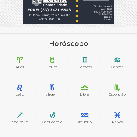
Horóscopo
Áries
Touro
Gêmeos
Câncer
Leão
Virgem
Libra
Escorpião
Sagitário
Capricórnio
Aquário
Peixes