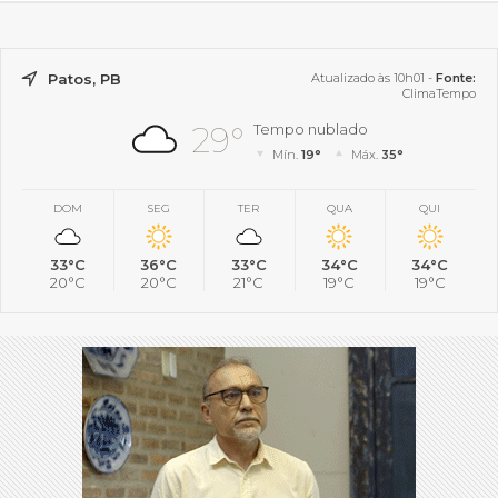
Patos, PB
Atualizado às 10h01 -
Fonte:
ClimaTempo
29°
Tempo nublado
Mín.
19°
Máx.
35°
DOM
SEG
TER
QUA
QUI
33°C
36°C
33°C
34°C
34°C
20°C
20°C
21°C
19°C
19°C