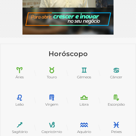
Horóscopo
Áries
Touro
Gêmeos
Câncer
Leão
Virgem
Libra
Escorpião
Sagitário
Capricórnio
Aquário
Peixes