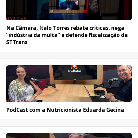
HÁ 3 DIAS
Na Câmara, Ítalo Torres rebate críticas, nega
“indústria da multa” e defende fiscalização da
STTrans
HÁ 4 DIAS
PodCast com a Nutricionista Eduarda Gecina