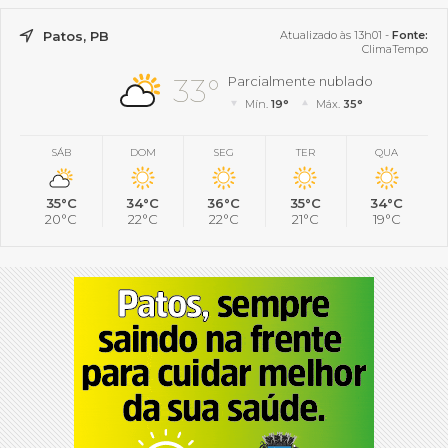
Patos, PB
Atualizado às 13h01 -
Fonte:
ClimaTempo
33°
Parcialmente nublado
Mín.
19°
Máx.
35°
SÁB
DOM
SEG
TER
QUA
35°C
34°C
36°C
35°C
34°C
20°C
22°C
22°C
21°C
19°C