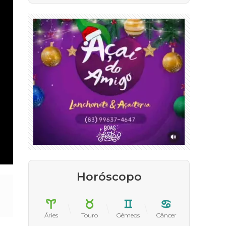
Horóscopo
Áries
Touro
Gêmeos
Câncer