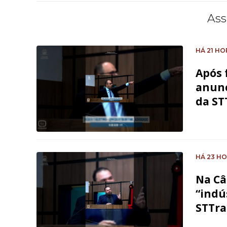
Ass
HÁ 21 HO
Após 
anunc
da ST
HÁ 23 H
Na Câ
“indú
STTr