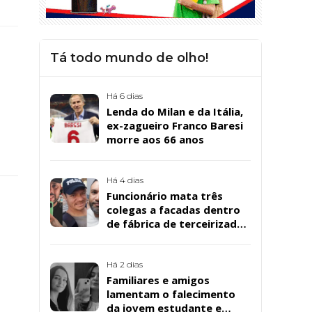
Tá todo mundo de olho!
Há 6 dias
Lenda do Milan e da Itália,
ex-zagueiro Franco Baresi
morre aos 66 anos
Há 4 dias
Funcionário mata três
colegas a facadas dentro
de fábrica de terceirizada
da Bombril em São
Bernardo
Há 2 dias
Familiares e amigos
lamentam o falecimento
da jovem estudante e