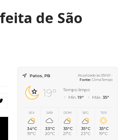
feita de São
Patos, PB
Atualizado às 05h01 -
Fonte:
ClimaTempo
19°
Tempo limpo
Mín.
19°
Máx.
35°
SEX
SÁB
DOM
SEG
TER
34°C
33°C
35°C
35°C
35°C
19°C
20°C
21°C
23°C
19°C