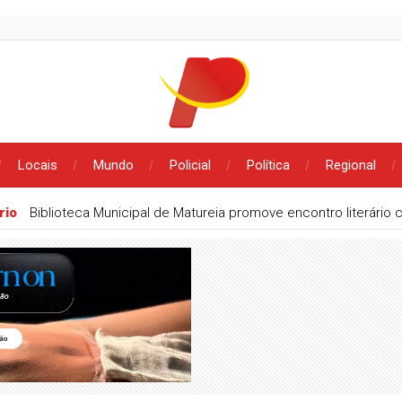
Locais
Mundo
Policial
Política
Regional
es de palma em parceria com a Apacco