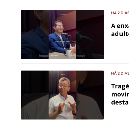
HÁ 2 DIA
A enx
adult
HÁ 2 DIA
Tragé
movim
desta