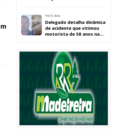
cuidadora educacional
Bárbara da Silva Sousa
Santos, em Patos
Há 6 dias
Delegado detalha dinâmica
em
de acidente que vitimou
motorista de 58 anos na
BR-361, em Catingueira