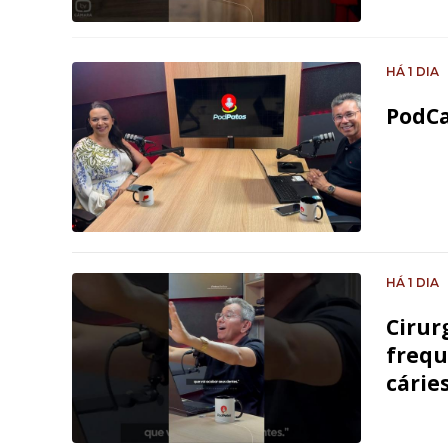
HÁ 1 DIA
PodCa
HÁ 1 DIA
Cirur
frequ
cárie