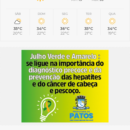
SÁB
DOM
SEG
TER
QUA
35°C
34°C
36°C
35°C
34°C
20°C
22°C
22°C
21°C
19°C