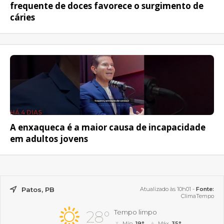
frequente de doces favorece o surgimento de
cáries
HÁ 4 DIAS
A enxaqueca é a maior causa de incapacidade
em adultos jovens
Patos, PB
Atualizado às 10h01 -
Fonte:
ClimaTempo
28°
Tempo limpo
Mín.
19°
Máx.
35°