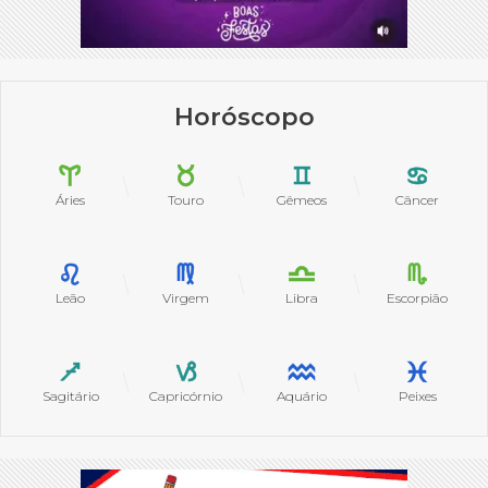
Horóscopo
Áries
Touro
Gêmeos
Câncer
Leão
Virgem
Libra
Escorpião
Sagitário
Capricórnio
Aquário
Peixes