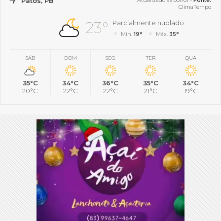
Patos, PB
Atualizado às 00h01 -
Fonte:
ClimaTempo
23°
Parcialmente nublado
Mín.
19°
Máx.
35°
SÁB
DOM
SEG
TER
QUA
35°C
34°C
36°C
35°C
34°C
20°C
22°C
22°C
21°C
19°C