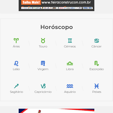
Horóscopo
Áries
Touro
Gêmeos
Câncer
Leão
Virgem
Libra
Escorpião
Sagitário
Capricórnio
Aquário
Peixes