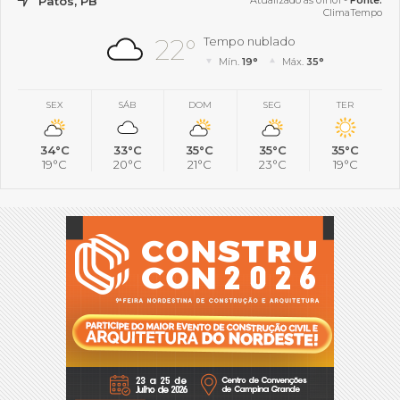
Patos, PB
Atualizado às 01h01 -
Fonte:
ClimaTempo
22°
Tempo nublado
Mín.
19°
Máx.
35°
SEX
SÁB
DOM
SEG
TER
34°C
33°C
35°C
35°C
35°C
19°C
20°C
21°C
23°C
19°C