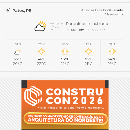
Patos, PB
Atualizado às 15h01 -
Fonte:
ClimaTempo
34°
Parcialmente nublado
Mín.
19°
Máx.
35°
SÁB
DOM
SEG
TER
QUA
35°C
34°C
36°C
35°C
34°C
20°C
22°C
22°C
21°C
19°C