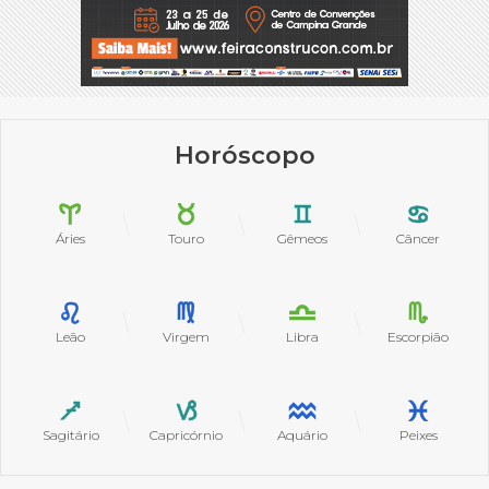
Horóscopo
Áries
Touro
Gêmeos
Câncer
Leão
Virgem
Libra
Escorpião
Sagitário
Capricórnio
Aquário
Peixes