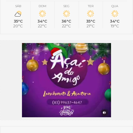
SÁB
DOM
SEG
TER
QUA
35°C
34°C
36°C
35°C
34°C
20°C
22°C
22°C
21°C
19°C