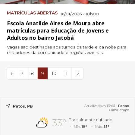
MATRÍCULAS ABERTAS
16/01/2026 - 10h00
Escola Anatilde Aires de Moura abre
matrículas para Educação de Jovens e
Adultos no bairro Jatobá
Vagas são destinadas aos turnos da tarde e da noite para
moradores da comunidade e regiões vizinhas
6
7
8
9
10
11
12
Patos, PB
Atualizado às 13h01 -
Fonte:
ClimaTempo
33°
Parcialmente nublado
Mín.
19°
Máx.
35°