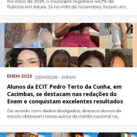
No início de 2025, o município registrava 44,7% de
fluência em leitura. Já no mês de novembro, houve um
avanço expressivo, alcançando 86,1%.
ENEM 2025
22/01/2026 - 20h00
Alunos da ECIT Pedro Terto da Cunha, em
Cacimbas, se destacam nas redações do
Enem e conquistam excelentes resultados
De acordo com dados divulgados, diversos alunos da
escola obtiveram notas acima da média nacional na
prova de redação, com destaques que ultrapassaram 940
pontos, desempenho considerado de excelência no
exame.