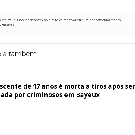
realizá-lo. Nos reservamos ao direito de reprovar ou eliminar comentários em
ofensivas.
eja também
scente de 17 anos é morta a tiros após se
ada por criminosos em Bayeux