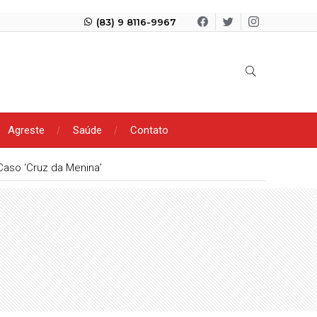
(83) 9 8116-9967
Agreste
Saúde
Contato
Caso ‘Cruz da Menina’