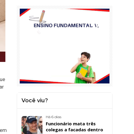
que
ar
Você viu?
Há 6 dias
Funcionário mata três
colegas a facadas dentro
mem