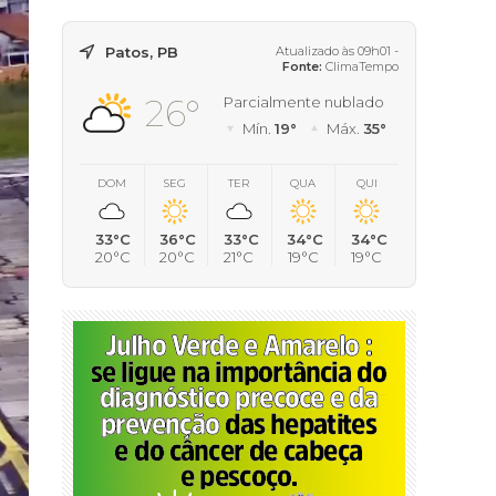
Patos, PB
Atualizado às 09h01 -
Fonte:
ClimaTempo
26°
Parcialmente nublado
Mín.
19°
Máx.
35°
DOM
SEG
TER
QUA
QUI
33°C
36°C
33°C
34°C
34°C
20°C
20°C
21°C
19°C
19°C