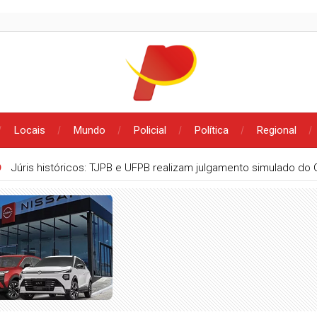
Locais
Mundo
Policial
Política
Regional
O
Júris históricos: TJPB e UFPB realizam julgamento simulado do 