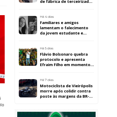
de fábrica de terceirizada
da Bombril em São
Bernardo
Há 4 dias
Familiares e amigos
lamentam o falecimento
da jovem estudante e
cuidadora educacional
Bárbara da Silva Sousa
Santos, em Patos
Há 5 dias
Flávio Bolsonaro quebra
protocolo e apresenta
Efraim Filho em momento
de descontração na
convenção estadual do PL
Há 7 dias
Motociclista de Vieirópolis
morre após colidir contra
poste às margens da BR-
i
230, em Sousa
elo