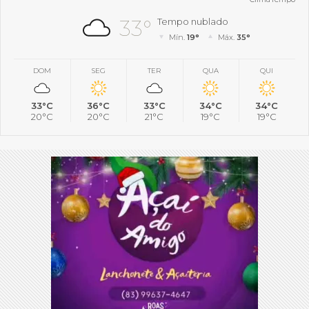
33°
Tempo nublado
Mín.
19°
Máx.
35°
DOM
SEG
TER
QUA
QUI
33°C
36°C
33°C
34°C
34°C
20°C
20°C
21°C
19°C
19°C