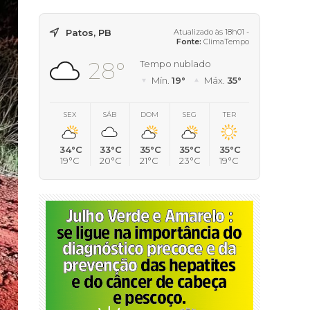
Patos, PB
Atualizado às 18h01 -
Fonte:
ClimaTempo
28°
Tempo nublado
Mín.
19°
Máx.
35°
SEX
SÁB
DOM
SEG
TER
34°C
33°C
35°C
35°C
35°C
19°C
20°C
21°C
23°C
19°C