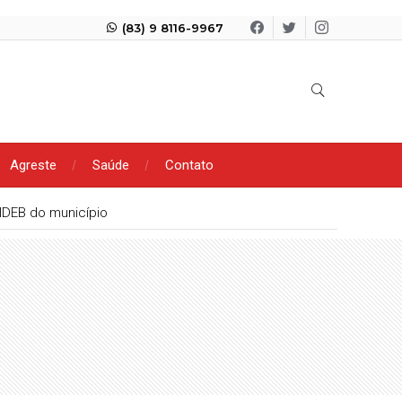
(83) 9 8116-9967
Agreste
Saúde
Contato