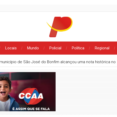
Locais
Mundo
Policial
Política
Regional
uras de Lucas Ribeiro, João Azevêdo e Nabor Wanderley